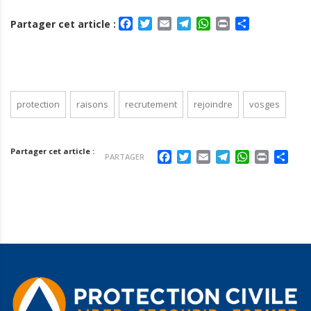
Facebook
Twitter
Email
Telegram
WhatsApp
Print
Partager
Partager cet article :
protection
raisons
recrutement
rejoindre
vosges
Partager cet article :
Facebook
Twitter
Email
Telegram
WhatsApp
Print
Par
PARTAGER