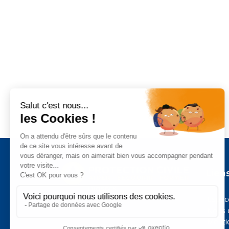
Liens
Espa
Nous 
Menti