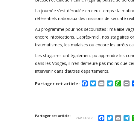
La journée s’est déroulée en deux temps : la matiné
référentiels nationaux des missions de sécurité civil
Au programme pour nos secouristes : malaise vagal,
encore intoxications. L’après-midi, nos stagiaires 
traumatismes, les malaises ou encore les arrêts card
Les stagiaires ont également pu apprendre les condu
dans les Vosges, il n’en demeure pas moins que ce
intervenir dans d’autres départements.
Facebook
Twitter
Email
Telegra
What
Pr
Partager cet article :
Partager cet article :
Facebook
Twitter
Email
T
PARTAGER