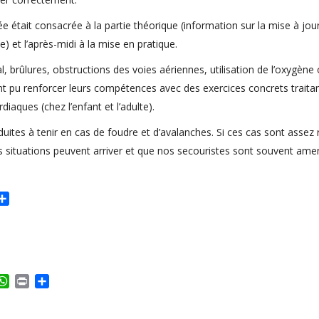
e était consacrée à la partie théorique (information sur la mise à jou
e) et l’après-midi à la mise en pratique.
 brûlures, obstructions des voies aériennes, utilisation de l’oxygène
ont pu renforcer leurs compétences avec des exercices concrets traitan
iaques (chez l’enfant et l’adulte).
ites à tenir en cas de foudre et d’avalanches. Si ces cas sont assez 
s situations peuvent arriver et que nos secouristes sont souvent ame
m
sApp
int
Partager
elegram
WhatsApp
Print
Partager