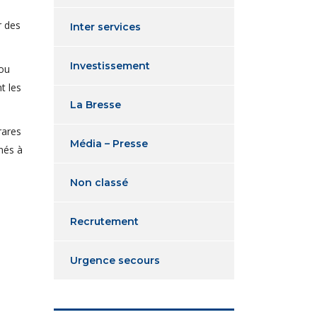
r des
Inter services
Investissement
 ou
t les
La Bresse
rares
Média – Presse
nés à
Non classé
Recrutement
Urgence secours